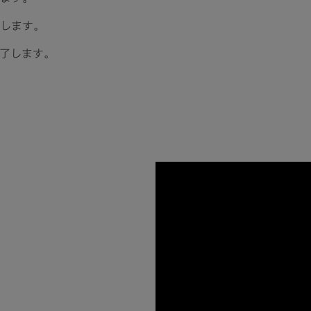
します​。
了します。​