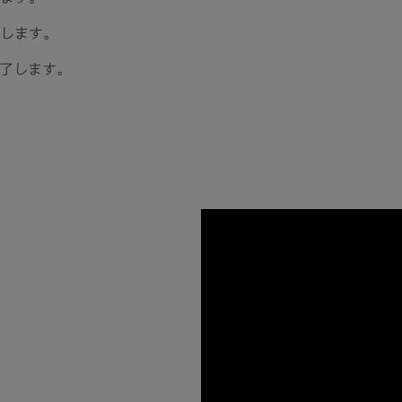
します​。
了します。​