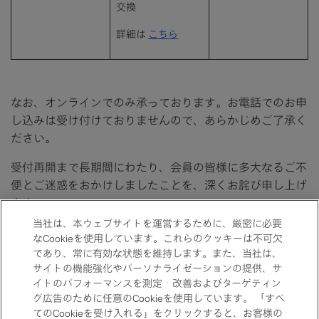
交換
詳細は
こちら
なお、オンラインでのみ承っております。お電話でのお申
し込みは受け付けておりませんので、あらかじめご了承く
ださい。
受付再開まで長期間にわたり、会員の皆様に多大なるご不
便とご迷惑をおかけしましたことを、深くお詫び申し上げ
ます。
当社は、本ウェブサイトを運営するために、厳密に必要
当社では、引き続きシステム環境の安定化および品質向上
なCookieを使用しています。これらのクッキーは不可欠
に取り組み、会員の皆様により安心してご利用いただける
であり、常に有効な状態を維持します。また、当社は、
環境の整備に努めてまいります。
サイトの機能強化やパーソナライゼーションの提供、サ
イトのパフォーマンスを測定・改善およびターゲティン
何卒ご理解賜りますようお願い申し上げます。
グ広告のために任意のCookieを使用しています。 「すべ
てのCookieを受け入れる」をクリックすると、お客様の