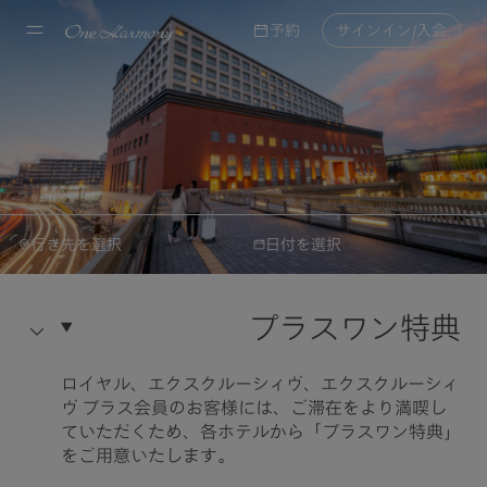
予約
サインイン/入会
行き先を選択
日付を選択
ニッコー・ホテルズ ・インターナショナル
予約
ホテル日航奈良
プラスワン特典
ホテル情報
行き先を選択
ロイヤル、エクスクルーシィヴ、エクスクルーシィ
ヴ プラス会員のお客様には、ご滞在をより満喫し
ていただくため、各ホテルから「プラスワン特典」
日付を選択
をご用意いたします。