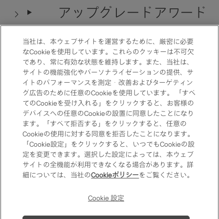
アップグレードアワード
当社は、本ウェブサイトを運営するために、厳密に必要
なCookieを使用しています。これらのクッキーは不可欠
レイトチェックアウト
であり、常に有効な状態を維持します。また、当社は、
サイトの機能強化やパーソナライゼーションの提供、サ
イトのパフォーマンスを測定・改善およびターゲティン
グ広告のために任意のCookieを使用しています。 「すべ
レストラン特典
てのCookieを受け入れる」をクリックすると、お客様の
デバイスへの任意のCookieの設置に同意したことになり
ます。「すべて拒否する」をクリックすると、任意の
Cookieの使用に対する同意を拒否したことになります。
「Cookie設定」をクリックすると、いつでもCookieの設
記念日ご宿泊優待
定を変更できます。選択した設定によっては、本ウェブ
サイトの全機能が利用できなくなる場合があります。詳
細については、当社の
Cookieポリシー
をご覧ください。
One Harmony アプ
お問い合わせ
よくあるご質問
Cookie 設定
リ
One Harmony 会員
One Harmony 会員