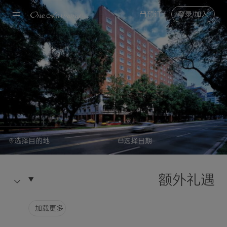
预订
登录/加入
选择目的地
选择日期
日航酒店国际连锁
预订
老爷大酒店
额外礼遇
酒店信息
选择目的地
加载更多