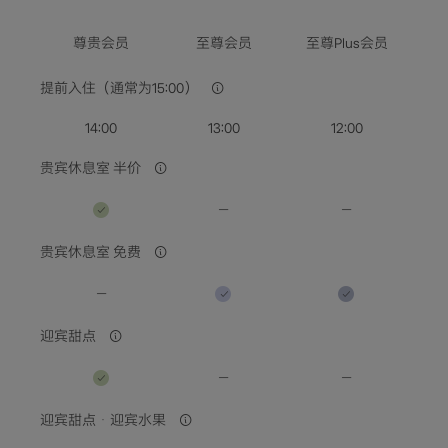
选择日期
尊贵会员
至尊会员
至尊Plus会员
入住人数 / 客房数量
提前入住（通常为15:00）
查询空房查询空房
14:00
13:00
12:00
贵宾休息室 半价
贵宾休息室 免费
迎宾甜点
迎宾甜点・迎宾水果