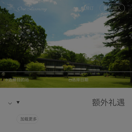
预订
登录/加入
选择目的地
选择日期
大仓酒店与度假村集团
预订
鹿岛森林酒店
额外礼遇
酒店信息
选择目的地
加载更多
选择日期