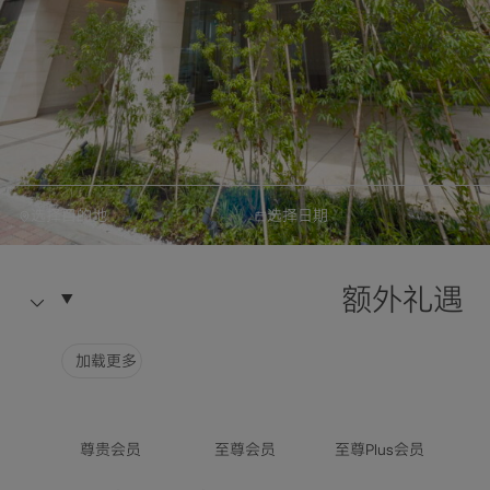
选择目的地
选择日期
日航都市酒店
预订
东京羽田日航都市酒店 西
额外礼遇
翼
选择目的地
加载更多
酒店信息
选择日期
尊贵会员
至尊会员
至尊Plus会员
入住人数 / 客房数量