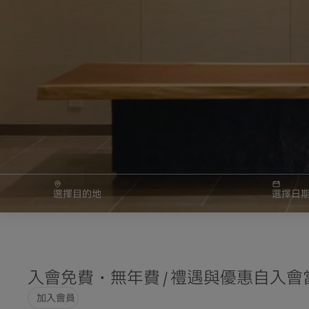
選擇目的地
選擇日
One Harmony 會員計畫
歡迎加入在日本乃至全球演繹
員計劃。
入會免費・無年費 / 禮遇與優惠自入
觀看影片
加入會員