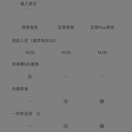
載入更多
酒店資訊
選擇日期
尊貴會員
至尊會員
至尊Plus會員
入住人數 / 客房數量
提前入住（通常為15:00）
查詢空房
14:00
14:00
14:00
停車費5折優惠
免費停車
一杯飲品券