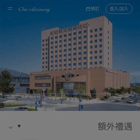
預訂
登入/加入
選擇目的地
選擇日期
日航酒店國際連鎖
預約
帯廣NorthLand(北方大地)
額外禮遇
日航酒店
選擇目的地