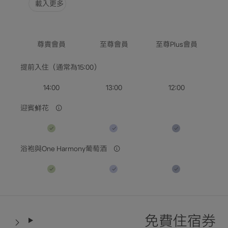
載入更多
選擇日期
尊貴會員
至尊會員
至尊Plus會員
入住人數 / 客房數量
提前入住（通常為15:00）
查詢空房
14:00
13:00
12:00
迎賓鲜花
浴袍與One Harmony葡萄酒
免費住宿券