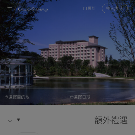
預訂
登入/加入
選擇目的地
選擇日期
大倉酒店與度假村集團
預約
千葉科技園區大倉酒店
額外禮遇
酒店資訊
選擇目的地