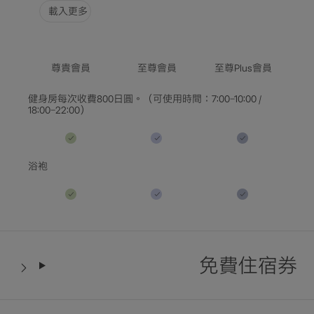
選擇目的地
載入更多
選擇日期
尊貴會員
至尊會員
至尊Plus會員
入住人數 / 客房數量
健身房每次收費800日圓。（可使用時間：7:00–10:00 /
18:00–22:00）
查詢空房
浴袍
免費住宿券