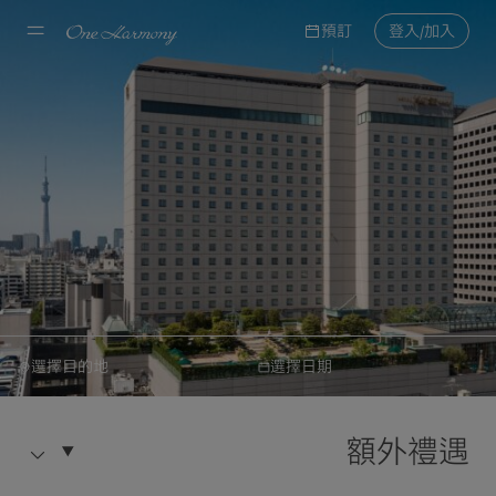
預訂
登入/加入
選擇目的地
選擇日期
大倉酒店與度假村集團
預約
東京東方21世紀酒店
額外禮遇
酒店資訊