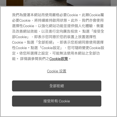
我們為營運本網站而使用嚴格必要Cookie。此類Cookie屬
必要Cookie，將持續維持啟用狀態。此外，我們亦會使用
選擇性Cookie，以強化網站功能並提供個人化體驗、衡量
及改善網站效能，以及進行定向廣告投放。 點選「接受全
禮遇詳情請參閱 One Harmony
會員使用條款
。
部Cookie」，即表示您同意於您的裝置上放置選擇性
Cookie。點選「全部拒絕」，即表示您拒絕同意使用選擇
性Cookie。點選「Cookie設定」，您可隨時變更Cookie設
定。依您所選擇之設定，可能無法使用本網站之全部功
能。 詳情請參閱我們之
Cookie政策
。
常見問題與解答
諮詢窗口
One Harmony APP
F.A.Q.
Cookie 设置
One Harmony
One Harmony會員使
Membership
個人信息保護方針
用條款
Magazine
全部拒絕
Copyright © Okura Nikko Hotel Management Co., Ltd. All Rights
接受所有 Cookie
Reserved.